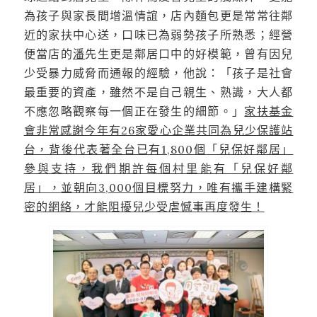
為孩子與家長間增溫情誼，店內麵包更是常常往鄰
近的家扶中心送，口味已為弱勢孩子所熟悉；經營
便當店的
潘
先生更是鄰居口中的好模範，曾有因兒
少受暴力威脅而通報的經驗，他說：「孩子是社會
最重要的資產，雖然不是自己親生、熟識，大人都
不應忽略觀察每一個正在發生的細節。」
家扶基金
會非常感謝今年有26家愛心企業共同為兒少保護站
台，背後代表著全台已有1,800個
「兒保好鄰居」
參與支持，我們期許每個村里能有「兒保好鄰
居」，
並朝向3,000個目標努力，唯有攜手建構緊
密的網絡，才能阻擾兒少受虐憾事再度發生！