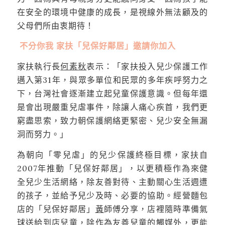
在安全的環境中健康的成長，是視線外無法顧及的
父母們所由衷期待！
不分你我 家扶「兒保好鄰居」邀請你加入
家扶執行長
何素秋
表示：「家扶投入兒少保護工作
邁入第31年，與眾多單位和民眾的多年疾呼努力之
下，台灣社會逐漸建立起兒童保護意識。但每年還
是會出現嚴重兒虐事件，除讓人痛心疾首，我們更
窮盡思索，致力朝保護網絡更緊密、兒少安全無漏
洞而努力。」
為朝向「零兒虐」的兒少保護終極目標，家扶自
2007年推動「兒保好鄰居」，以更積極作為來健
全兒少生活網絡，除友善對待、主動關心生活週遭
的孩子，並給予兒少及時、必要的協助。經營麵包
店的「兒保好鄰居」
黃
師傅分享，店裡隨時準備氣
球送給到店兒童，除作為友善兒童的觸媒外，更能