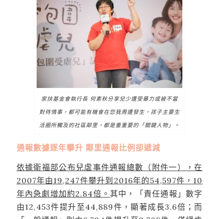
家扶基金會執行長 何素秋分享兒少遭受暴力或被不當
對待情事，都可能有機會在您我周遭發生，孩子主要生
活圈所觸及的社區鄰里，都是重重要的「關鍵人物」。
通報數據逐年攀升 鄰里通報比例卻遞減
依據衛福部公布兒虐事件通報總數
（附件一）
，
在
2007年由19,247件攀升到2016年的54
,
597
件，10
年內急劇增加約2.84倍。
其中，「責任通報」數字
由12,453件提升至44,889件，顯著成長3.6倍；而