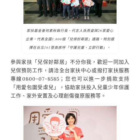
家扶基金會何素秋執行長、代言人孫燕姿與26家愛心
企業，代表全國1,800個「兒保好鄰居」通路，特別選
擇在台北101登高疾呼「守護兒童、立即行動」。
參與家扶「兒保好鄰居」不分你我，歡迎一同加入
兒保預防工作，請洽全台家扶中心或撥打家扶服務
專線0800-07-8585；您也可以進一步捐款支持
「用愛包圍受虐兒」，協助家扶投入兒童少年保護
工作、家外安置及心理創傷復原服務等。