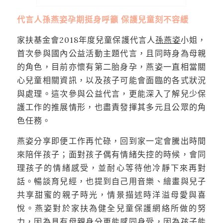
代言人孫燕姿孕期挺身呼籲 保護兒童刻不容緩
家扶基金會2018年度兒童保護代言人
孫燕姿
小姐，
首次參與國內公益活動主題代言，且同時身為母親
的角色，目前亦懷有第二胎身孕，燕姿一直相當關
心兒童相關資訊，以及孩子可能會面臨的各式狀況
與處理。這次參與公益代言，更能深入了解兒少保
護工作的推展情形，也盡責發揮其多元且公眾的角
色任務。
燕姿分享即便工作再忙碌，回到家一定會騰出時間
來陪伴孩子；面對孩子偶有情緒失控的時候，會同
理孩子的情緒感受，並耐心等待他冷靜下來再對
話。暢談育兒經，也提到自己用音樂、繪畫與兒子
共享甜蜜的親子時光，情景描述時洋溢母愛與喜
悅。燕姿對於家扶為健全兒童保護網絡所做的努
力，因為具有母親身分更能感同身受，因為孩子能