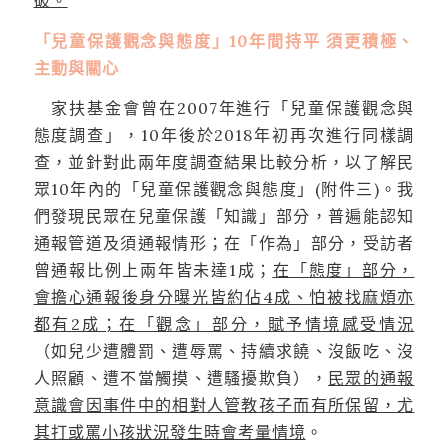
破。
「
兒童保護觀念與態度」10年間持平 須更積極、
主動與關心
家扶基金會曾在2007年進行「兒童保護觀念與
態度調查」，10年後於2018年初再次進行同樣調
查，並針對此兩年度調查結果比較分析，以了解民
眾10年內的「兒童保護觀念與態度」(附件三)。我
們發現民眾在兒童保護「知識」部分，普遍能認知
通報管道及須通報情形；在「作為」部分，受訪者
曾通報比例上兩年皆未達1成；
在「態度」部分，
會擔心通報後身分曝光皆約佔4成、怕被找麻煩亦
都有2成；在「觀念」部分，賦予情境感受情況
（如兒少遭體罰、遭辱罵、持續求饒、沒飯吃、沒
人照顧、遭不當觸摸、遭騷擾欺負），
民眾的通報
意識會因事件中的相對人管教孩子而有所保留，尤
其打或罵小孩狀況發生時會考量情境
。