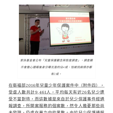
家扶基金會公布「兒童保護觀念與態度調查」，調查顯
示會擔心通報後身分曝光皆約佔4成、怕被找麻煩亦都
有2成。
在衛福部2016年兒童少年保護案件中（附件四），
受虐人數共計9,461人，平均每天有近26名兒少遭
受不當對待，而這數據是來自於兒少保護事件經通
報調查，所開案服務的個案數，然令人擔憂那些尚
未發現、仍處在暴力中的黑數
。由於兒少保護通報