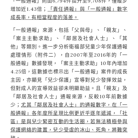
「一般通報」則由6,794件提升至9,708件，僅緩步
增加近1.43倍；
「責任通報」與「一般通報」數字
成長率，有相當程度的落差。
「一般通報」來源，包括「父與母」、「親友」、
「案主主動求助」、「鄰居及社會人士」、「其
他」等類別。進一步分析衛福部兒童少年保護通報
處理情形（附件二），自2007年至2016年的「一
般通報」數據發現，「案主主動求助」10年內增加
4.25倍，這數據也標示出「一般通報」案件的成長
主因，亦顯見「兒少保護」宣導對兒少發揮效益，
但對成人的宣導效益卻未明顯助益。且「親友」及
「鄰居及社會人士」通報來源，反較10年前數據
少；
尤其「鄰居及社會人士」的通報數字，在「一
般通報」各年度所呈現比例更近乎逐年遞減，「
社
區
」
是與兒少緊密互動的生活圈，若無法積極參與
保護網絡的建置，兒少受虐的冰山、死角，將難突