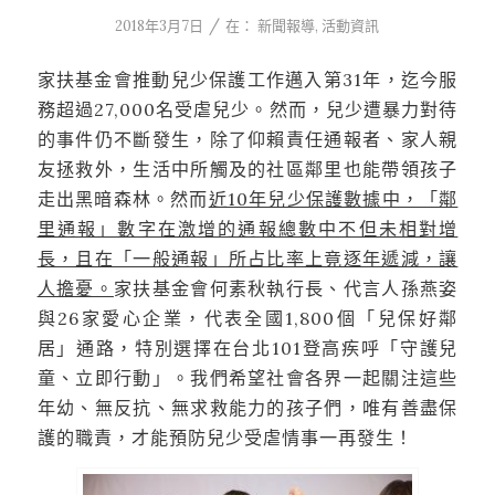
/
2018年3月7日
在：
新聞報導
,
活動資訊
家扶基金會推動兒少保護工作邁入第31年，迄今服
務超過27,000名受虐兒少。然而，兒少遭暴力對待
的事件仍不斷發生，除了仰賴責任通報者、家人親
友拯救外，生活中所觸及的社區鄰里也能帶領孩子
走出黑暗森林。然而
近10年兒少保護數據中，「鄰
里通報」數字在激增的通報總數中不但未相對增
長，且在「一般通報」所占比率上竟逐年遞減，讓
人擔憂。
家扶基金會何素秋執行長、代言人孫燕姿
與26家愛心企業，代表全國1,800個「兒保好鄰
居」通路，特別選擇在台北101登高疾呼「守護兒
童、立即行動」。我們希望社會各界一起關注這些
年幼、無反抗、無求救能力的孩子們，唯有善盡保
護的職責，才能預防兒少受虐情事一再發生！