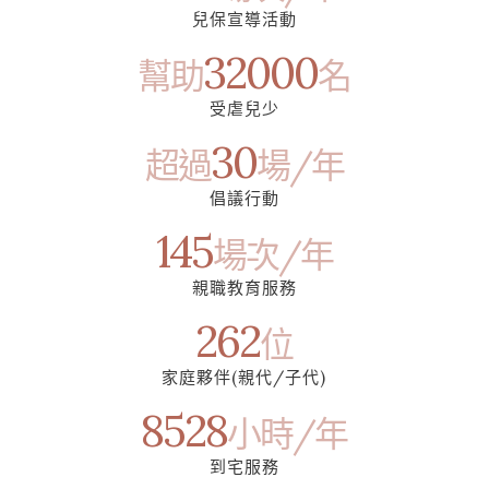
兒保宣導活動
32000
幫助
名
受虐兒少
30
超過
場/年
倡議行動
145
場次/年
親職教育服務
262
位
家庭夥伴(親代/子代)
8528
小時/年
到宅服務