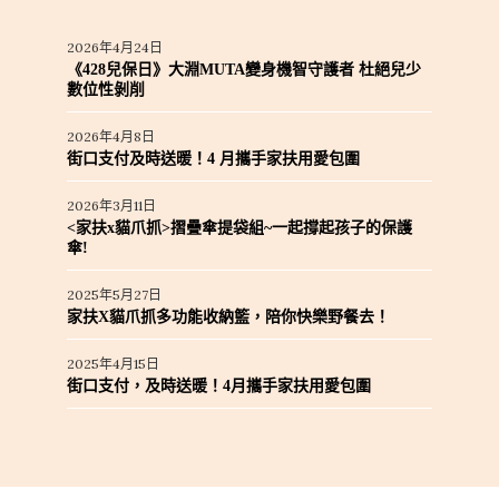
2026年4月24日
《428兒保日》大淵MUTA變身機智守護者 杜絕兒少
數位性剝削
2026年4月8日
街口支付及時送暖！4 月攜手家扶用愛包圍
2026年3月11日
<家扶x貓爪抓>摺疊傘提袋組~一起撐起孩子的保護
傘!
2025年5月27日
家扶X貓爪抓多功能收納籃，陪你快樂野餐去！
2025年4月15日
街口支付，及時送暖！4月攜手家扶用愛包圍