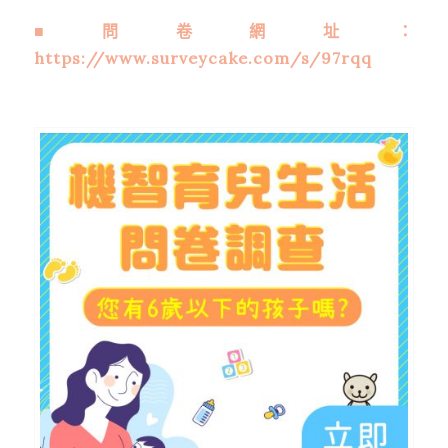
■問卷網址：
https://www.surveycake.com/s/97rqq