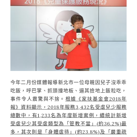
今年二月份媒體報導新北市一位母親因兒子沒乖乖
吃飯，呼巴掌、抓頭撞地板、逼其撿地上飯粒吃，
事件令人震驚與不捨。
根據《家扶基金會2018年
報》資料顯示，2018年服務3,432名受虐兒少服務
總數中，有1,233名為年度新增案例，續統計新增
受虐兒少其受虐類型為「管教不當」(約36.2%)最
多，其次則是「身體虐待」(約23.8%)及「嚴重疏