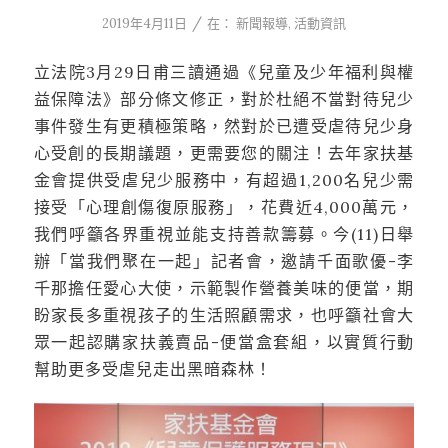
/
2019年4月11日
在：
新聞報導
,
活動資訊
立法院3月29日甫三讀通過《兒童及少年福利與權
益保障法》部分條文修正，對於杜絕不當對待兒少
事件發生有更積極策略，然對於已遭受虐待兒少身
心受創的長期議題，更需要您的關注！去年家扶基
金會提供受虐兒少服務中，有超過1,200名兒少需
接受「心理創傷復原服務」，花費近4,000萬元，
我們呼籲各界重視並能支持善款籌募。今(11)日舉
辦「當我們聚在一起」記者會，邀請千面歌優-李
千那擔任愛心大使，示範製作營養美味的便當，期
盼家長多重視孩子的生活照顧需求，也呼籲社會大
眾一起認購家扶義賣品-便當盒套組，以實質行動
幫助更多受虐兒走出黑暗森林！