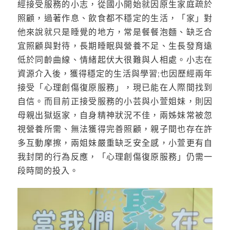
經接受服務的小志，從國小開始就因原生家庭疏於
照顧，過著作息、飲食都不穩定的生活，「家」對
他來說就只是睡覺的地方，常是餐餐泡麵、缺乏合
宜照顧與對待，長期睡眠與營養不足、生長發育遠
低於同齡曲線、情緒起伏大很難與人相處。小志在
資源介入後，獲得穩定的生活與學習;也因歷經兩年
接受「心理創傷復原服務」，現已能在人際間找到
自信。而目前正接受服務的小芸與小萱姐妹，則因
母親出獄返家，自身精神狀況不佳，兩姊妹常被忽
視營養所需、無法獲得完善照顧，親子間也存在許
多互動摩擦，兩姐妹嚴重缺乏安全感，小萱更有自
我封閉的行為反應，「心理創傷復原服務」仍需一
段時間的投入。