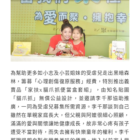
為幫助更多如小志及小芸姐妹的受虐兒走出黑暗森
林，籌募「心理創傷復原服務」經費，特別推出義
賣品「家扶x貓爪抓便當盒套組」，由知名貼圖
「貓爪抓」無償公益設計，並邀請李千那協助推
廣，一同為受虐兒募集所需資源。李千那談到自己
雖然在單親家庭長大，但父親與阿嬤很細心照顧，
滿滿的愛與關懷讓她健康成長，故非常心疼有孩子
遭受不當對待，而失去擁有快樂童年的權利。李千