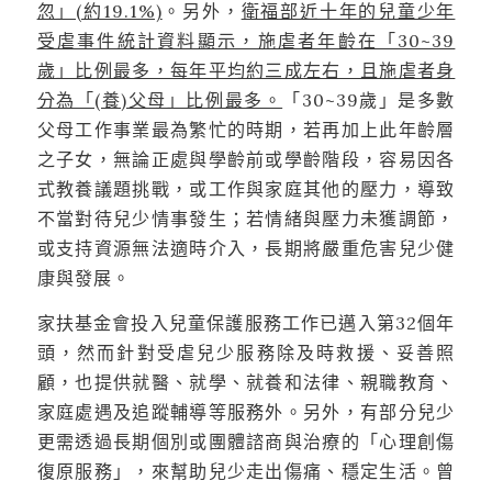
忽」(約19.1%)
。另外，
衛福部近十年的兒童少年
受虐事件統計
資料顯示，施虐者年齡在「30~39
歲」比例最多，每年平均約三成左右，且施虐者身
分為「(養)父母」比例最多。
「30~39歲」是多數
父母工作事業最為繁忙的時期，若再加上此年齡層
之子女，無論正處與學齡前或學齡階段，容易因各
式教養議題挑戰，或工作與家庭其他的壓力，導致
不當對待兒少情事發生；若情緒與壓力未獲調節，
或支持資源無法適時介入，長期將嚴重危害兒少健
康與發展。
家扶基金會投入兒童保護服務工作已邁入第32個年
頭，然而針對受虐兒少服務除及時救援、妥善照
顧，也提供就醫、就學、就養和法律、親職教育、
家庭處遇及追蹤輔導等服務外。另外，有部分兒少
更需透過長期個別或團體諮商與治療的「心理創傷
復原服務」，來幫助兒少走出傷痛、穩定生活。曾