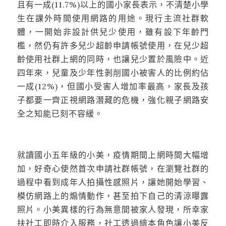
且有一成(11.7%)以上的國小家長表示，不清楚小學
生在課外時間使用網路的用途。現行主流社群軟
體，一開始非設計供兒少使用，雖有設下年齡門
檻，然仍有許多兒少超齡申請帳號使用，在兒少超
齡使用社群上網的同時，也讓兒少置於風險中。近
四年來，兒童及少年性剝削國小被害人的比例約佔
一成(12%)，但國小受害人增加率最高，家長及孩
子都要一齊正視網路潛藏的危機，強化親子網路安
全之知能已刻不容緩。
就讀國小五年級的小美，疫情期間上網時間大幅增
加，好奇心使然首次申請社群帳號，在瀏覽社群的
過程中看到成年人拍攝性感照片，讓她開始學習、
模仿網路上的煽情動作，甚至拍下自己的清涼曝露
照片。小美異樣的行為無意間被家人發現，所幸家
扶社工即時介入服務，社工透過繪本角色讓小美反