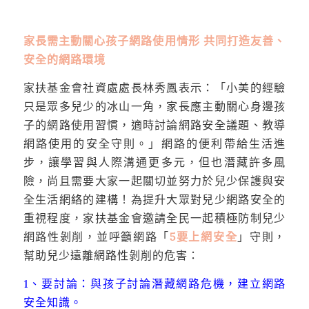
家長需主動關心孩子網路使用情形 共同打造友善、
安全的網路環境
家扶基金會社資處處長林秀鳳表示：「小美的經驗
只是眾多兒少的冰山一角，家長應主動關心身邊孩
子的網路使用習慣，適時討論網路安全議題、教導
網路使用的安全守則。」網路的便利帶給生活進
步，讓學習與人際溝通更多元，但也潛藏許多風
險，尚且需要大家一起關切並努力於兒少保護與安
全生活網絡的建構！為提升大眾對兒少網路安全的
重視程度，家扶基金會邀請全民一起積極防制兒少
網路性剝削，並呼籲網路「
5要上網安全
」守則，
幫助兒少遠離網路性剝削的危害：
1、要討論：與孩子討論潛藏網路危機，建立網路
安全知識。