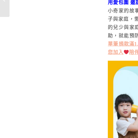
用愛包圍 邀
分享理性育...
小奇家的故
子與家庭，
的兒少與家
助，就能預
單筆捐款滿1
您加入
陪