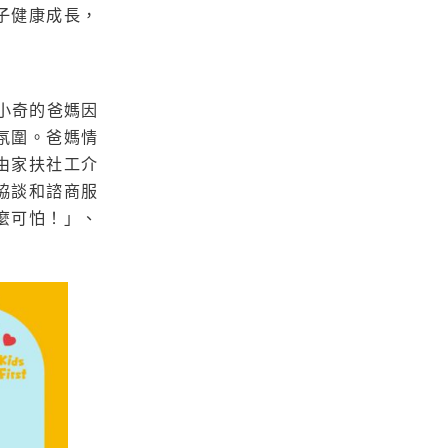
子健康成長，
小奇的爸媽因
氛圍。爸媽情
由家扶社工介
協談和諮商服
麼可怕！」、