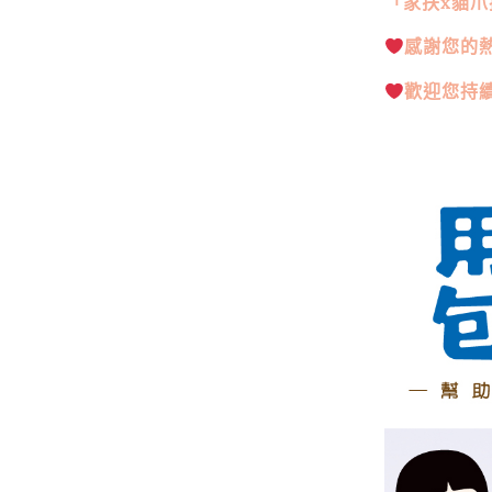
「家扶x貓
感謝您的
歡迎您持