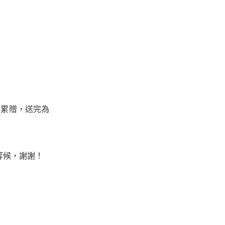
不累贈，送完為
）
等候，謝謝！