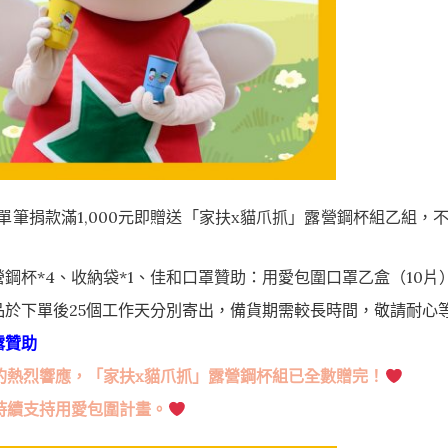
，單筆捐款滿1,000元即贈送「家扶x貓爪抓」露營鋼杯組乙組，
鋼杯*4、收納袋*1、佳和口罩贊助：用愛包圍口罩乙盒（10片
品於下單後25個工作天分別寄出，備貨期需較長時間，敬請耐心
露贊助
的熱烈響應，「家扶x貓爪抓」露營鋼杯組已全數贈完！
持續支持
用愛包圍
計畫。