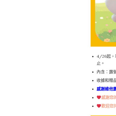
4/26起
止。
內含：露營
收據和贈
感謝維他
感謝您
歡迎您