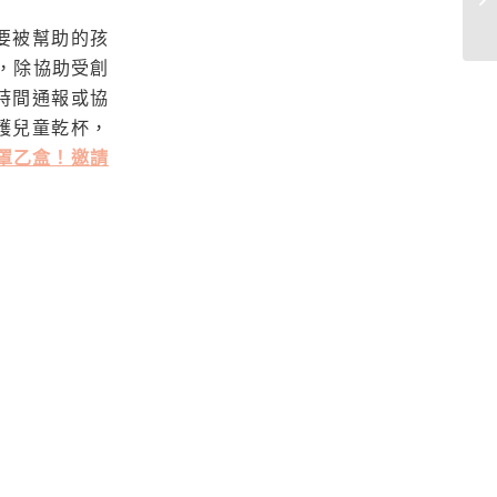
要被幫助的孩
，除協助受創
時間通報或協
護兒童乾
杯，
口罩乙盒！邀請