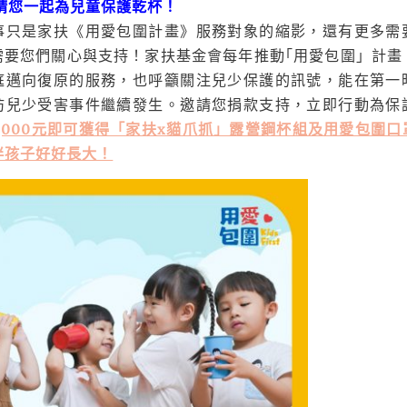
請您一起為兒童保護乾杯！
事只是家扶《用愛包圍計畫》服務對象的縮影，還有更多需
需要您們關心與支持！家扶基金會每年推動｢用愛包圍」計畫
庭邁向復原的服務，也呼籲關注兒少保護的訊號，能在第一
防兒少受害事件繼續發生。邀請您捐款支持，立即行動為保
,000元即可獲得「家扶x貓爪抓」露營鋼杯組及用愛包圍
伴孩子好好長大！