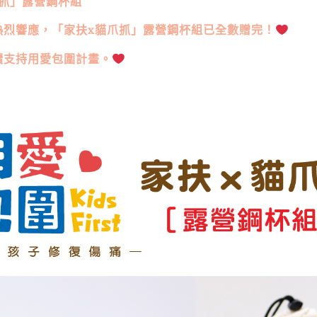
爪抓」露營鋼杯組
熱烈響應，「家扶x貓爪抓」露營鋼杯組已全數贈完！
續支持
用愛包圍
計畫。