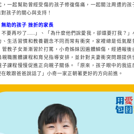
代，一起幫助曾經受傷的孩子修復傷痛，一起關注周遭的孩
達對孩子的關心與支持！
無助的孩子 挫折的家長
，不要再吵了……」、「為什麼他們說愛我，卻還要打我？」
力、生活習慣和教養觀念不同而常有衝突，家裡總是低氣壓
，管教子女漸漸習於打罵，小奇姊妹因遍體鱗傷，經通報後
過親職團體課程和育兒指導安排，並針對夫妻衝突問題提供
親子課程慢慢促進正向親子關係。「原來，孩子眼中的我這
現在敢跟爸爸說話了」小奇一家正朝著更好的方向前進。