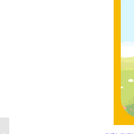
【新聞稿】林心如首次
代言籲捐《用愛包圍》