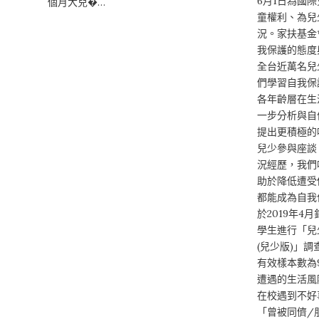
6月1日為國
個月大兒�…
童權利、為兒
況。家扶基金
我保護的態度
全台近萬名兒
們學習自我保
各年齡層在生
一步分析與自
提出更積極的
兒少參與座談
況經歷，我們
助於降低遭受
都能成為自我
於2019年4
學生進行「兒
(兒少版)」
有效樣本數為9
遭遇的生活風
在校遇到不好事
「曾被同儕/朋