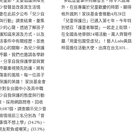
際兒童節，主要倡議保障兒
多起虐童事件持續發生，除令人感傷
少發聲並改善其生活情
外，在這專屬於兒童歡慶的時節，顯得
會在此前夕公布「兒少自
格外諷刺！家扶基金會推動4月28日
與行動」調查結果，彙集
「兒童保護日」已邁入第七年，今年特
少的心聲，透過了解孩子
別號召「護童者聯盟」一起走上街頭，
護知識來源及方式，以及
在全國各地舉辦24場活動，萬人齊聲呼
活事件中有關經歷，並進
籲「用愛包圍受虐兒」！藝人Lulu黃路
信心的關聯，為兒少保護
梓茵擔任活動大使，出席在台北101…
呼籲。我們也邀請各學齡
，分享自我保護學習與實
呼籲重視預先防護，將有
傷害的風險，每一位孩子
保護的英雄！ 家扶基金會
月針對全台國中小及高中職
少自我保護的態度與行動
調查，採用網路問卷，回收
,687個。調查顯示兒少曾
險情境前三名分別為「曾
情不想上學」(34.2%)、
友欺負或嘲笑」(33.3%)