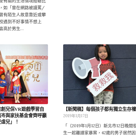
全有關的生活情境經驗比
，如「曾在網路被謾罵/
曾有陌生人故意靠近或攀
校遇到不好事情不想上
皆高於男生…
首創兒保VR遊戲學習自
【新聞稿】每個孩子都有獨立生存權
佩岑與家扶基金會齊呼籲
2019年1月17日
受虐兒」！
「（2019年1月12日）新北市12日晚間
生一起離譜家暴案，42歲的男子居然因