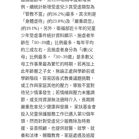
例，續統計新增受虐兒少其受虐類型為
「管教不當」(約36.2%)最多，其次則是
「身體虐待」(約23.8%)及「嚴重疏忽」
(約19.1%)。另外，衛福部近十年的兒童
少年受虐事件統計資料顯示，施虐者年
齡在「30~39歲」比例最多，每年平均
約三成左右，且施虐者身分為「(養)父
母」比例最多。「30~39歲」是多數父
母工作事業最為繁忙的時期，若再加上
此年齡層之子女，無論正處與學齡前或
學齡階段，容易因各式教養議題挑戰，
或工作與家庭其他的壓力，導致不當對
待兒少情事發生；若情緒與壓力未獲調
節，或支持資源無法適時介入，長期將
嚴重危害兒少健康與發展。 家扶基金會
投入兒童保護服務工作已邁入第32個年
頭，然而針對受虐兒少服務除及時救
援、妥善照顧，也提供就醫、就學、就
養和法律、親職教育、家庭處遇及追蹤