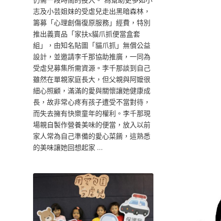
仍需一段時間的投入。 為幫助更多如小
志及小芸姐妹的受虐兒走出黑暗森林，
籌募「心理創傷復原服務」經費，特別
推出義賣品「家扶x貓爪抓便當盒套
組」，由知名貼圖「貓爪抓」無償公益
設計，並邀請李千那協助推廣，一同為
受虐兒募集所需資源。李千那談到自己
雖然在單親家庭長大，但父親與阿嬤很
細心照顧，滿滿的愛與關懷讓她健康成
長，故非常心疼有孩子遭受不當對待，
而失去擁有快樂童年的權利。李千那現
場親自製作營養美味的便當，放入以前
家人常為自己準備的愛心菜餚，這熟悉
的美味讓她回想起家 …