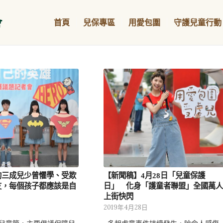
首頁
兒保專區
用愛包圍
守護兒童行動
約三成兒少曾懼學、受欺
【新聞稿】4月28日「兒童保護
友，每個孩子都應該是自
日」 化身「護童者聯盟」全國萬人
上街快閃
日
2019年4月28日