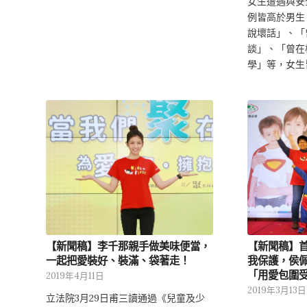
女生遭遇與安
例皆高於男生
說壞話」、「
談」、「曾在
學」等，女生
【新聞稿】李千那親手做美味便當，
【新聞稿】
一起把愛裝好、裝滿、袋著走！
我保護，侯
「用愛包圍
2019年4月11日
2019年3月13日
立法院3月29日甫三讀通過《兒童及少