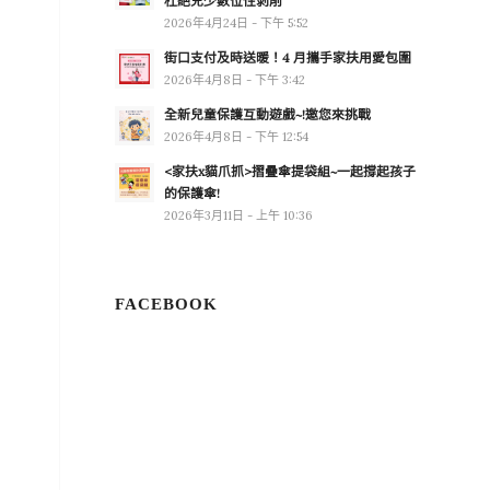
杜絕兒少數位性剝削
2026年4月24日 - 下午 5:52
街口支付及時送暖！4 月攜手家扶用愛包圍
2026年4月8日 - 下午 3:42
全新兒童保護互動遊戲~!邀您來挑戰
2026年4月8日 - 下午 12:54
<家扶x貓爪抓>摺疊傘提袋組~一起撐起孩子
的保護傘!
2026年3月11日 - 上午 10:36
FACEBOOK