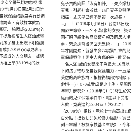
兒少安全警訊切勿忽視 家
兒子買的肉圓「沒有加辣」，失控爆打
9年1月18日至2月21日進
妻兒，引起社會撻伐，14日妻子發聲明
兒少自我保護的態度與行動調
指控，丈夫早已經不是第一次施暴，
路調查、有效樣本數為
…」 「（2019年1月16日）台南15日晚
查顯示，逾兩成(20.18%)的
間發生命案，一名不滿1歲的女嬰，疑
子提及被陌生人搭訕或攀
因打翻母親化妝品慘遭母親及同居人凌
到孩子身上出現不明傷痕
虐，緊急送醫後仍回天乏術，…」 201
近兩成(17.01%)父母更表示
年才剛開始，就發生多起震驚社會的兒
不認識的人交朋友，或遇
童保護案件！更令人哀傷的是，昨又有
拒上學(18.10%)的狀
一名未滿1歲的女嬰來不急長大…6歲以
下的孩子較缺乏自我保護能力，一直是
受虐的高峰族群，根據衛福部資料顯示
(附件一)，0-6歲受虐兒少比例，呈現
年攀升趨勢外，2018年Q1-Q3發生於家
庭內的兒少保護案件中、6歲以下受虐
人數，竟高達的32.04%！與2012年
（20.88％）相較，竟較七年前高出11
百分點！搶救幼兒免於暴力陰影、實已
刻不容緩！根據家扶基金會統計，今年