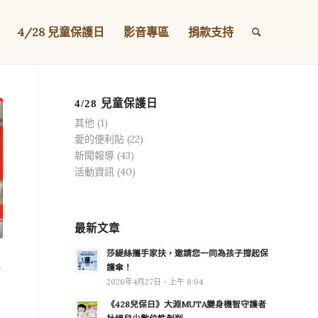
4/28 兒童保護日
影音專區
捐款支持
4/28 兒童保護日
其他
(1)
愛的便利貼
(22)
新聞報導
(43)
活動資訊
(40)
最新文章
莎緹絲攜手家扶，邀請您一同為孩子撐起保
護傘！
2026年4月27日 - 上午 8:04
《428兒保日》大淵MUTA變身機智守護者