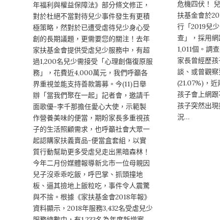
危機四伏！ 
年福利與權益保障法》部分條文修正，
扶基金會於201
對於杜絕不當對待兒少事件發生有更積
行「2019
極策略，然對於已遭受虐待兒少身心受
查」，採用網
創的長期議題，更需要您的關注！去年
1,011個。調
家扶基金會提供受虐兒少服務中，有超
家長曾經歷孩
過1,200名兒少需接受「心理創傷復原服
談、或曾觀察
務」，花費近4,000萬元，我們呼籲各
(21.07%)，
界重視並能支持善款籌募。今(11)日舉
孩子會上網跟
辦「當我們聚在一起」記者會，邀請千
孩子突然出現抗
面歌優-李千那擔任愛心大使，示範製
況…
作營養美味的便當，期盼家長多重視孩
子的生活照顧需求，也呼籲社會大眾一
起認購家扶義賣品-便當盒套組，以實
質行動幫助更多受虐兒走出黑暗森林！
今年二月份媒體報導新北市一位母親因
兒子沒乖乖吃飯，呼巴掌、抓頭撞地
板、逼其撿地上飯粒吃，事件令人震驚
與不捨。根據《家扶基金會2018年報》
資料顯示，2018年服務3,432名受虐兒少
服務總數中，有1,233名為年度新增案