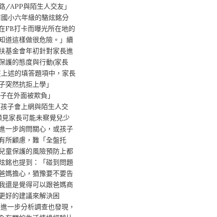
路/APP與陌生人交友」
。目前國小六年級的駱炫銘分
在FB打卡而曝光所在地的
知道這樣做很危險。」續
扶基金會年初針對家長進
保護的態度與行動(家長
在上述的填答題項中，家長
子突然抗拒上學」
、「孩子在外面被欺負」
以及「孩子會上網與陌生人交
。顯見家長可能未察覺兒少
進一步詢問關心，或孩子
有所顧慮，難「全盤托
兒童保護的風險預防上都
炫銘也提到：「碰到問題
爸媽擔心，猶豫要不要告
我還是覺得可以跟爸媽商
更好的建議來解決困
，進一步分析調查也發現，